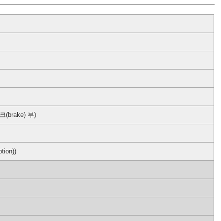
(brake) 부)
ion))