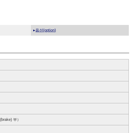
▸
옵션(option)
brake) 부）