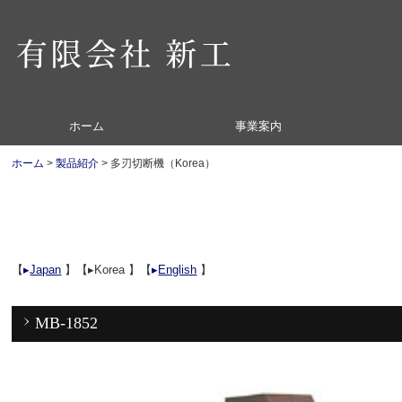
ホーム
事業案内
大型機械
ホーム
製品紹介
多刃切断機（Korea）
【
▸
Japan
】【▸Korea 】【
▸
English
】
MB-1852