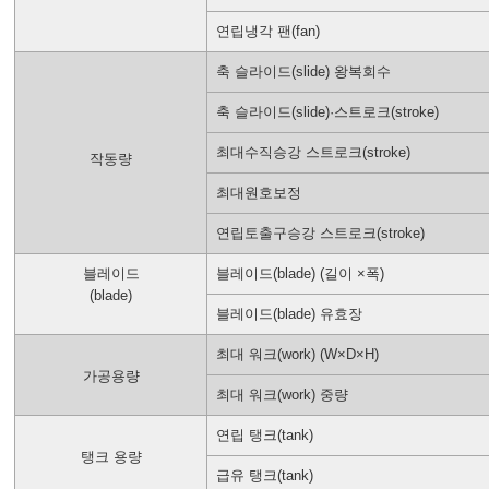
연립냉각 팬(fan)
축 슬라이드(slide) 왕복회수
축 슬라이드(slide)·스트로크(stroke)
최대수직승강 스트로크(stroke)
작동량
최대원호보정
연립토출구승강 스트로크(stroke)
블레이드
블레이드(blade) (길이 ×폭)
(blade)
블레이드(blade) 유효장
최대 워크(work) (W×D×H)
가공용량
최대 워크(work) 중량
연립 탱크(tank)
탱크 용량
급유 탱크(tank)