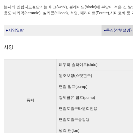
본사의 연립다도절단기는 워크(work), 블레이드(blade)에 부담이 적은 신
용도:세라믹(ceramic), 실리콘(silicon), 석영, 페라이트(Ferrite
▸
사양일람
▸
특징(각부설명)
사양
테두리 슬라이드(slide)
원호보정(스텟핀구)
연립 펌프(pump)
강제급유 펌프(pump)
동력
연립토출구타원회전용
연립토출구승강용
냉각 팬(fan)