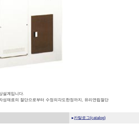
 발상설계입니다.
),사마코바 등 자성재료의 절단으로부터 수정의각도한정까지, 유리연립절단
▸
카탈로그(catalog)