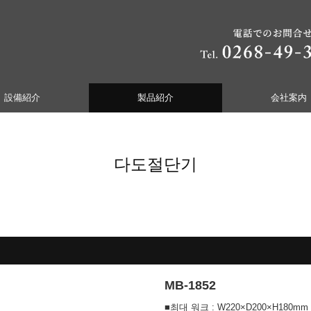
設備紹介
製品紹介
会社案内
加工・五面加工
太陽光パネルリサイクル装置
コーデックの製品一覧
多刃切断機・内径研磨機
다도절단기
MB-1852
■최대 워크 : W220×D200×H180mm