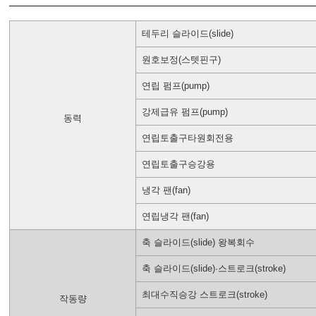
테두리 슬라이드(slide)
원호보정(스텟핀구)
연립 펌프(pump)
강제급유 펌프(pump)
동력
연립토출구타원회전용
연립토출구승강용
냉각 팬(fan)
연립냉각 팬(fan)
축 슬라이드(slide) 왕복회수
축 슬라이드(slide)·스트로크(stroke)
최대수직승강 스트로크(stroke)
작동량