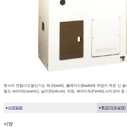
본사의 연립다도절단기는 워크(work), 블레이드(blade)에 부담이 적은 신
용도:세라믹(ceramic), 실리콘(silicon), 석영, 페라이트(Ferrite
▸
사양일람
▸
특징(각부설명)
사양