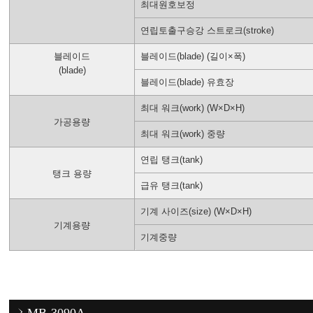
최대원호보정
연립토출구승강 스트로크(stroke)
블레이드
블레이드(blade) (길이×폭)
(blade)
블레이드(blade) 유효장
최대 워크(work) (W×D×H)
가공용량
최대 워크(work) 중량
연립 탱크(tank)
탱크 용량
급유 탱크(tank)
기계 사이즈(size) (W×D×H)
기계용량
기계중량