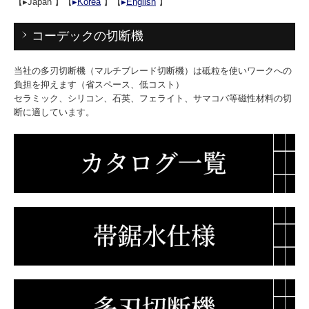
【▸Japan 】【
▸
Korea
】【
▸
English
】
採用情報
コーデックの切断機
お問合せ
当社の多刃切断機（マルチブレード切断機）は砥粒を使いワークへの
負担を抑えます（省スペース、低コスト）
セラミック、シリコン、石英、フェライト、サマコバ等磁性材料の切
断に適しています。