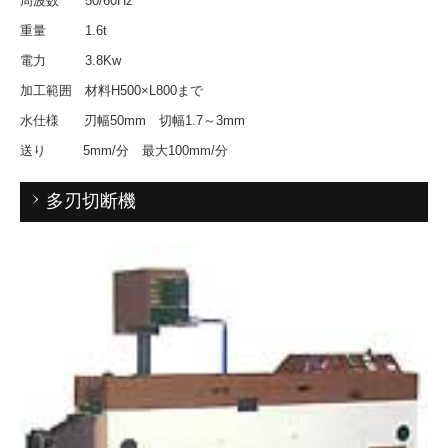
周波数 50/60Hz
重量 1.6t
電力 3.8Kw
加工範囲 材料H500×L800まで
水仕様 刃幅50mm 切幅1.7～3mm
送り 5mm/分 最大100mm/分
多刃切断機