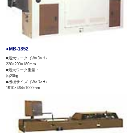
●MB-1852
■最大ワーク（W×D×H）
220×200×180mm
■最大ワーク重量：
約20kg
■機械サイズ（W×D×H）
1910×464×1000mm