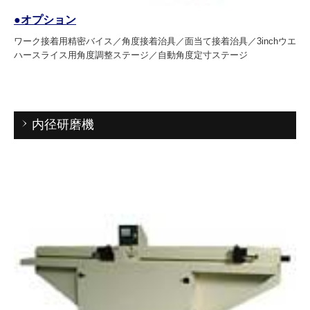
●オプション
ワーク接着用精密バイス／角度接着治具／面当て接着治具／3inchウエ
ハースライス用角度調整ステージ／自動角度定寸ステージ
内径研磨機