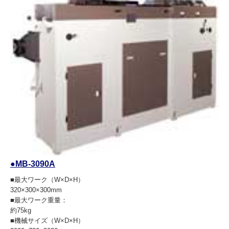
●MB-3090A
■最大ワーク（W×D×H）
320×300×300mm
■最大ワーク重量：
約75kg
■機械サイズ（W×D×H）