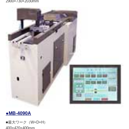
2900×730×2030mm
●
MB-4090A
■最大ワーク（W×D×H）
400×420×400mm